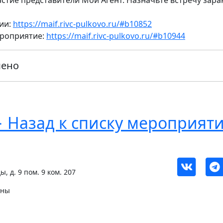
стие представители Мой Агент. Назначьте встречу зара
ии:
https://maif.rivc-pulkovo.ru/#b10852
ероприятие:
https://maif.rivc-pulkovo.ru/#b10944
шено
 Назад к списку мероприят
, д. 9 пом. 9 ком. 207
ены