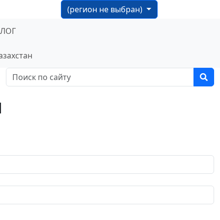
(регион не выбран)
БЛОГ
азахстан
я