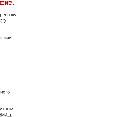
еревозку
PEQ
шении
вного
ритным
RMAL).