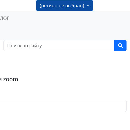
(регион не выбран)
БЛОГ
я zoom