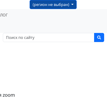
(регион не выбран)
БЛОГ
я zoom