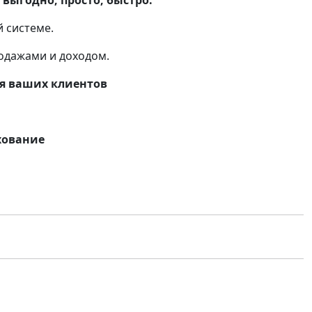
 выгодно, просто, быстро.
й системе.
одажами и доходом.
ля ваших клиентов
хование