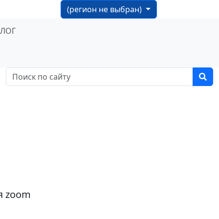
(регион не выбран)
БЛОГ
я zoom