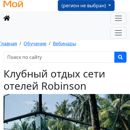
(регион не выбран)
Главная
Обучение
Вебинары
Клубный отдых сети
отелей Robinson