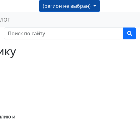
(регион не выбран)
БЛОГ
ику
илию и