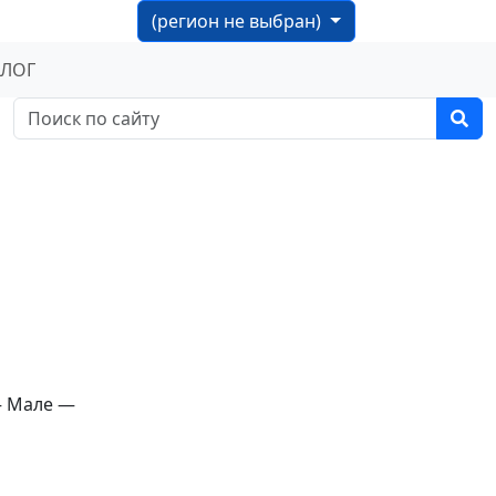
(регион не выбран)
БЛОГ
— Мале —